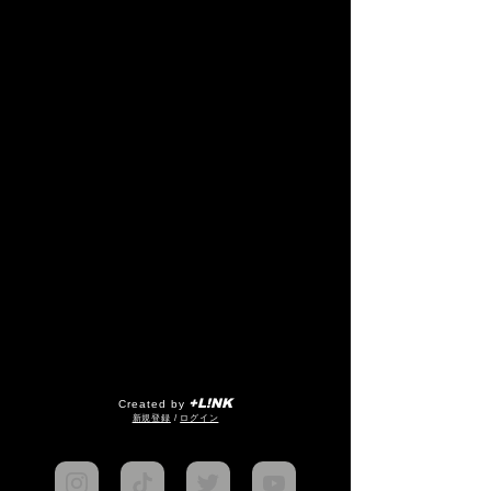
+L!NK
Created by
​新規登録
/
ログイン