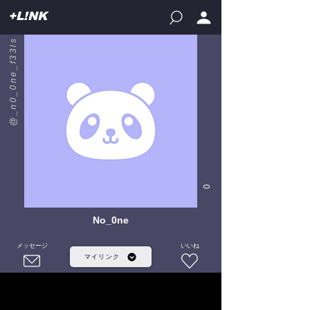
+L!NK
@_n0_0ne_f33ls
0
No_0ne
メッセージ
いいね
マイリンク