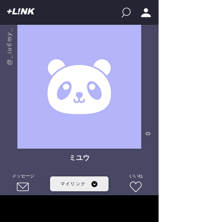
+L!NK
@_iu6my_
0
ミユウ
メッセージ
いいね
マイリンク