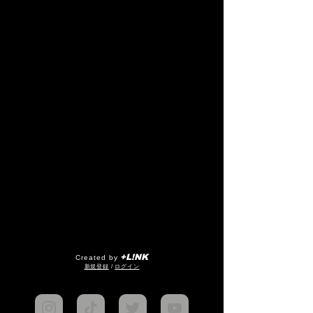
+L!NK
Created by
​新規登録
/
ログイン