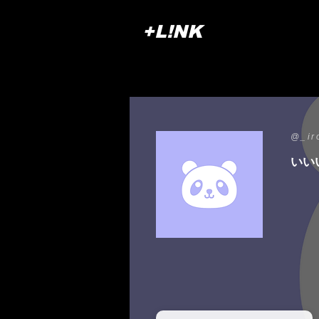
+L!NK
@_ir
いい