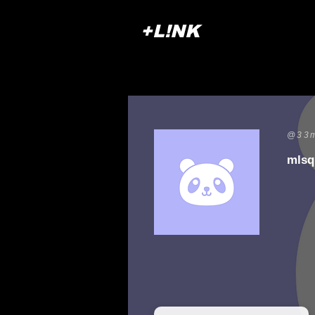
+L!NK
@33m
mlsq