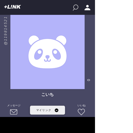
+L!NK
@119814521
0
こいち
メッセージ
いいね
マイリンク