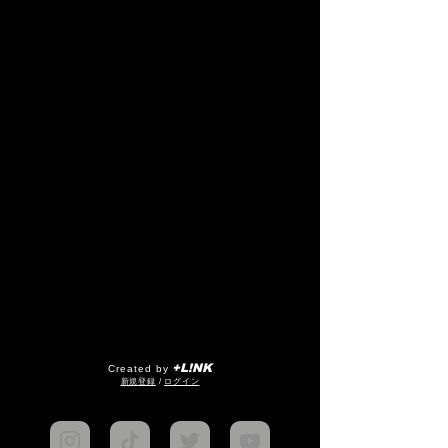
+L!NK
Created by
​新規登録
/
ログイン