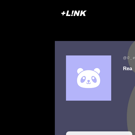
+L!NK
@0_
Rea