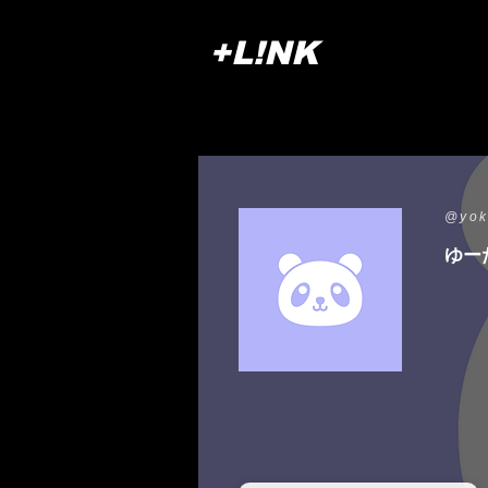
+L!NK
@yo
ゆー