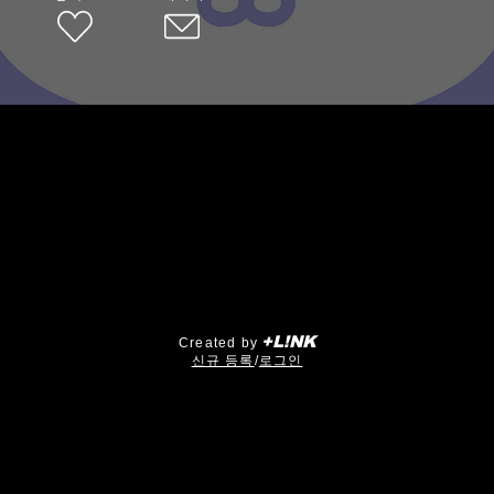
+L!NK
Created by
​신규 등록
/
로그인