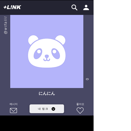
+L!NK
@wtfalil
0
にんにん
메시지
좋아요
내 링크