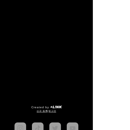
+L!NK
Created by
​신규 등록
/
로그인