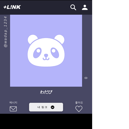
+L!NK
@wadap_1234
0
わだぴ
메시지
좋아요
내 링크