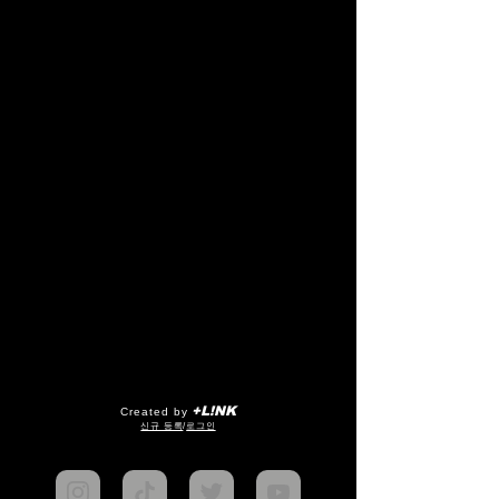
+L!NK
Created by
​신규 등록
/
로그인