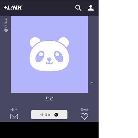
+L!NK
@ttthh
0
とと
메시지
좋아요
내 링크