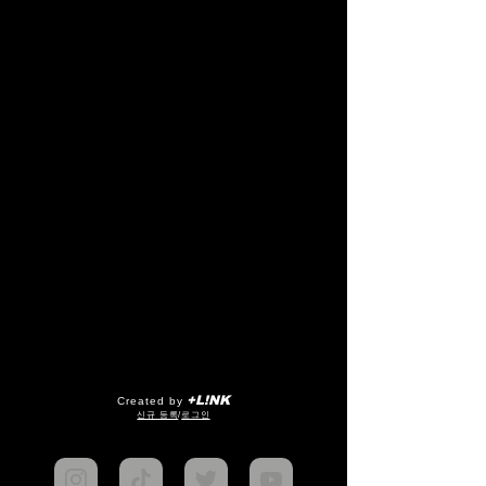
+L!NK
Created by
​신규 등록
/
로그인