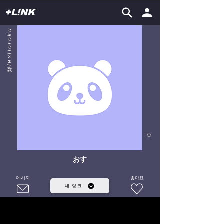
+L!NK
@testtoroku
0
おす
메시지
좋아요
내 링크