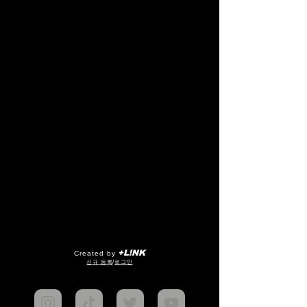
+L!NK
Created by
​신규 등록
/
로그인