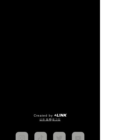
+L!NK
Created by
​신규 등록
/
로그인