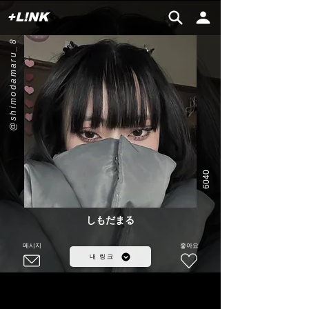
+L!NK
@shimodamaru_8
6040
しもだまる
메시지
좋아요
내 링크