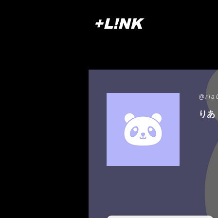
+L!NK
@ria
りあ