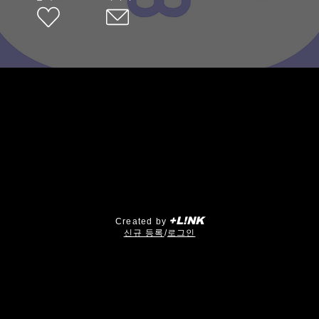
+L!NK
Created by
​신규 등록
/
로그인