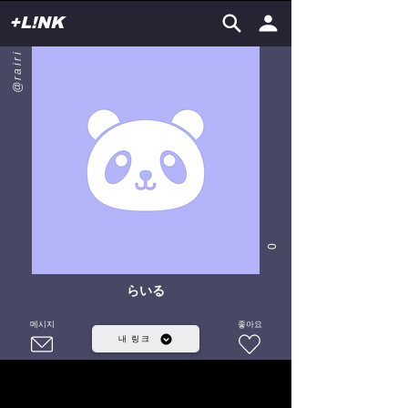
+L!NK
@rairi
0
らいる
메시지
좋아요
내 링크