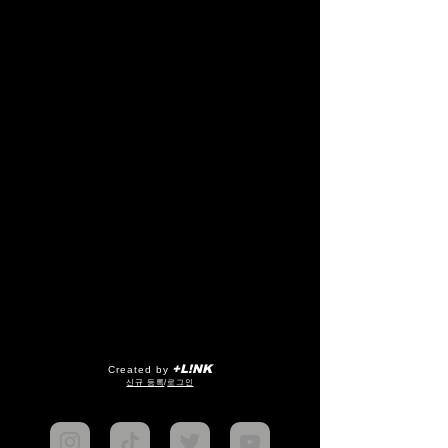
+L!NK
Created by
​신규 등록
/
로그인