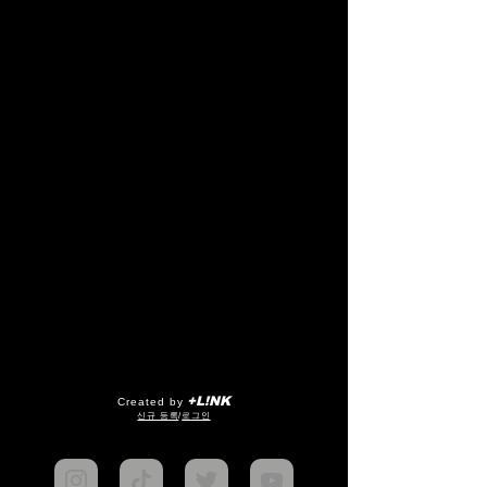
+L!NK
Created by
​신규 등록
/
로그인