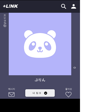
+L!NK
@purin
0
ぷりん
메시지
좋아요
내 링크