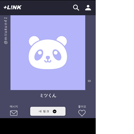
+L!NK
@mitukun41
0
ミツくん
메시지
좋아요
내 링크