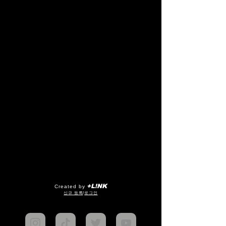
+L!NK
Created by
​신규 등록
/
로그인