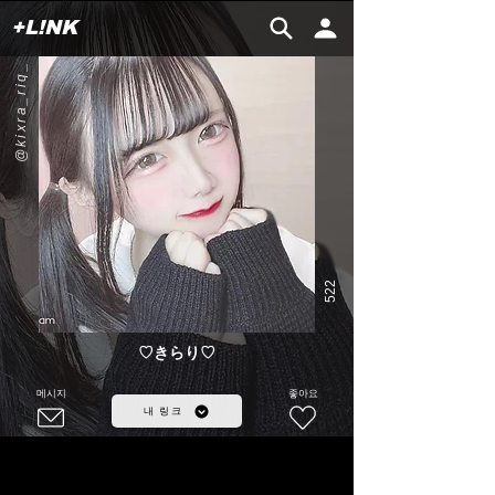
+L!NK
@kixra_riq_
522
♡きらり♡
메시지
좋아요
내 링크