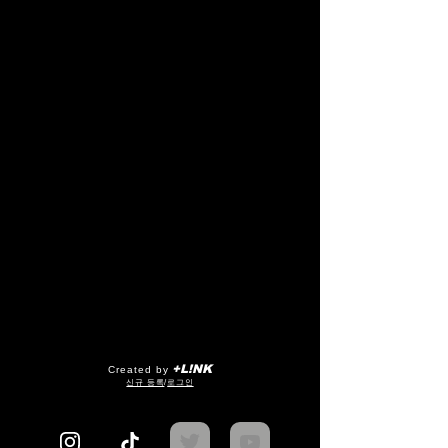
+L!NK
Created by
​신규 등록
/
로그인