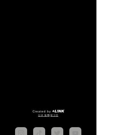
+L!NK
Created by
​신규 등록
/
로그인