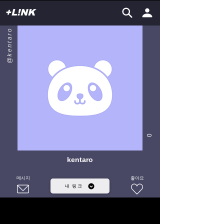
+L!NK
@kentaro
0
kentaro
메시지
좋아요
내 링크