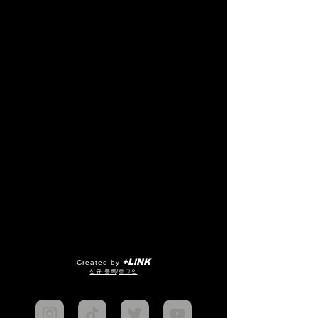
+L!NK
Created by
​신규 등록
/
로그인