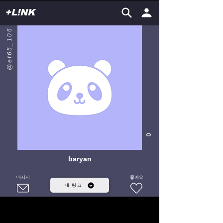
+L!NK
@ef65_106
0
baryan
메시지
좋아요
내 링크