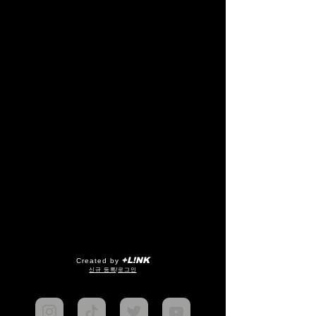
+L!NK
Created by
​신규 등록
/
로그인