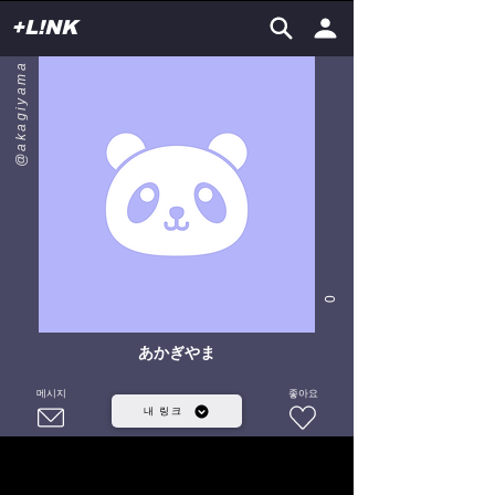
+L!NK
@akagiyama
0
あかぎやま
메시지
좋아요
내 링크