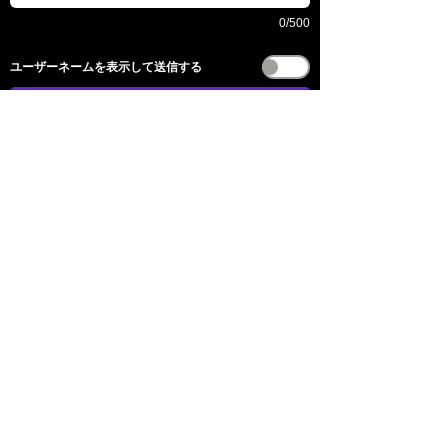
0/500
​ユーザーネームを表示して送信する
전송