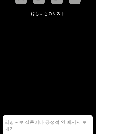
ほしいものリスト