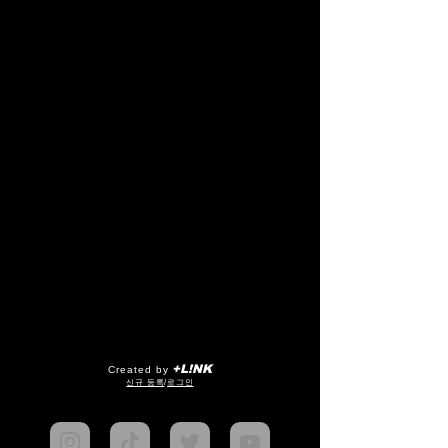
+L!NK
Created by
​신규 등록
/
로그인