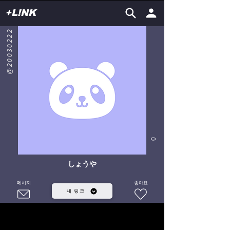
+L!NK
@20030222
0
しょうや
메시지
좋아요
내 링크