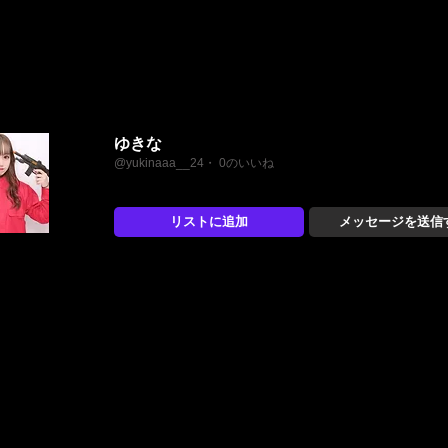
ゆきな
@yukinaaa__24・ 0のいいね
リストに追加
メッセージを送信