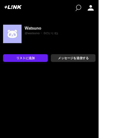
+L!NK
Watsuno
@watsuno・ 0のいいね
リストに追加
メッセージを送信する