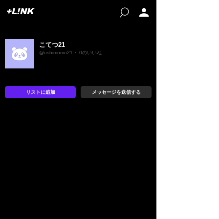
+L!NK
こてつ21
@ushimomo21・ 0のいいね
リストに追加
メッセージを送信する