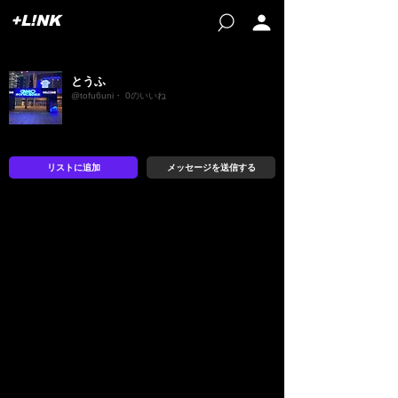
+L!NK
とうふ
@tofu6uni・ 0のいいね
リストに追加
メッセージを送信する