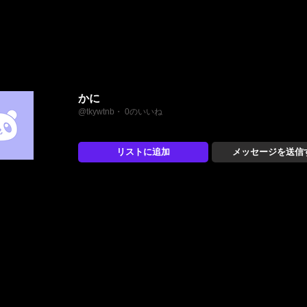
かに
@tkywtnb・ 0のいいね
リストに追加
メッセージを送信