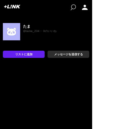
+L!NK
たま
@tama_234・ 0のいいね
リストに追加
メッセージを送信する