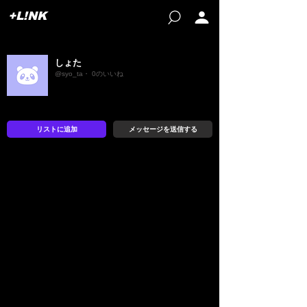
+L!NK
しょた
@syo_ta・ 0のいいね
リストに追加
メッセージを送信する