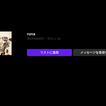
runa
@runaaa915・ 0のいいね
リストに追加
メッセージを送信