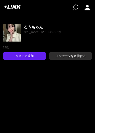
+L!NK
るうちゃん
@ru_moco012・ 0のいいね
22歳
リストに追加
メッセージを送信する