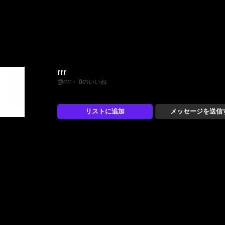
rrr
@rrrr・ 0のいいね
リストに追加
メッセージを送信