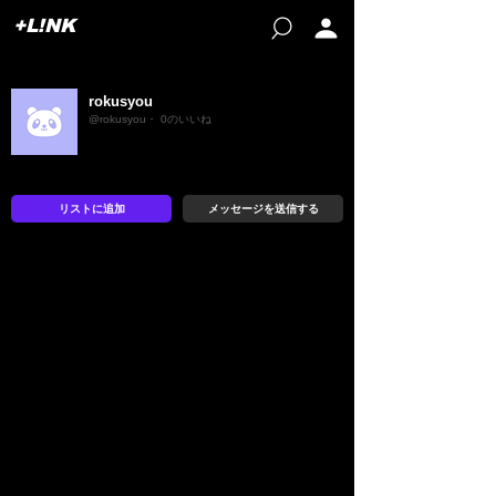
+L!NK
rokusyou
@rokusyou・ 0のいいね
リストに追加
メッセージを送信する