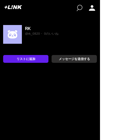
+L!NK
RK
@rk_0820・ 0のいいね
リストに追加
メッセージを送信する