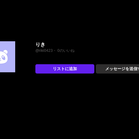
りき
@riki0423・ 0のいいね
リストに追加
メッセージを送信