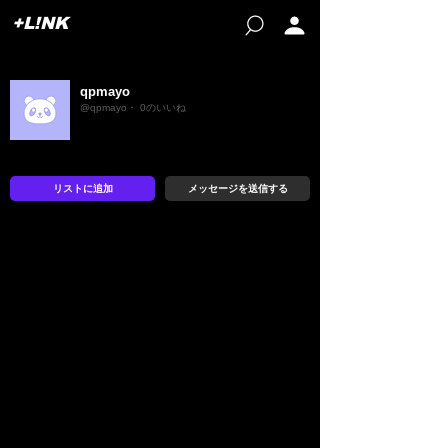
+L!NK
qpmayo
@qpmayo・ 0のいいね
リストに追加
メッセージを送信する