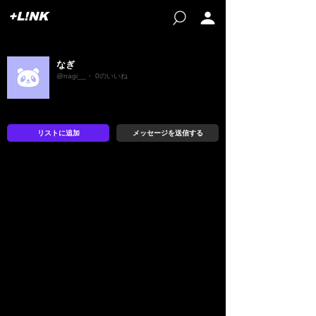
+L!NK
なぎ
@nagi__・ 0のいいね
リストに追加
メッセージを送信する