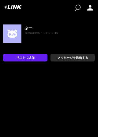
+L!NK
ぶー
@miiiiikako・ 0のいいね
リストに追加
メッセージを送信する