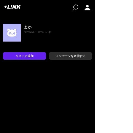
+L!NK
まか
@maka・ 0のいいね
リストに追加
メッセージを送信する