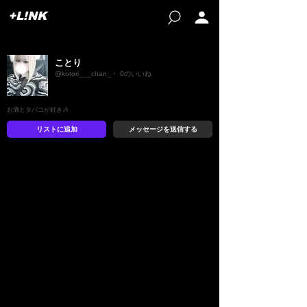
+L!NK
ことり
@kotori___chan_・ 0のいいね
お酒とタバコが好き🎶
リストに追加
メッセージを送信する