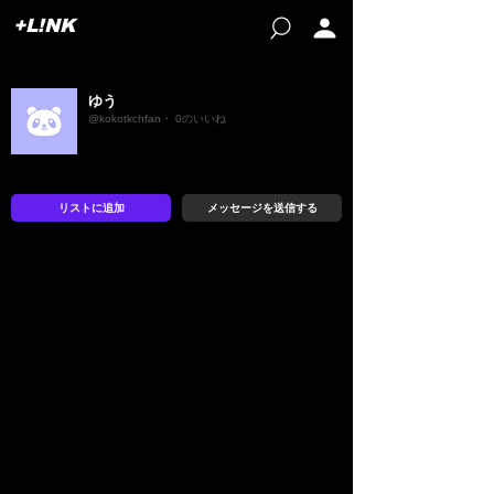
+L!NK
ゆう
@kokotkchfan・ 0のいいね
リストに追加
メッセージを送信する