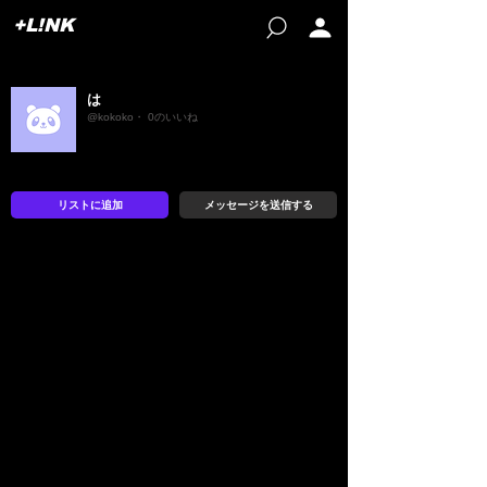
+L!NK
は
@kokoko・ 0のいいね
リストに追加
メッセージを送信する