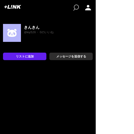
+L!NK
きんきん
@kiy526・ 0のいいね
リストに追加
メッセージを送信する