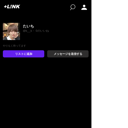
+L!NK
たいち
@k__k・ 0のいいね
やりもく待ってます
リストに追加
メッセージを送信する