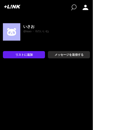
+L!NK
いさお
@isao・ 0のいいね
リストに追加
メッセージを送信する