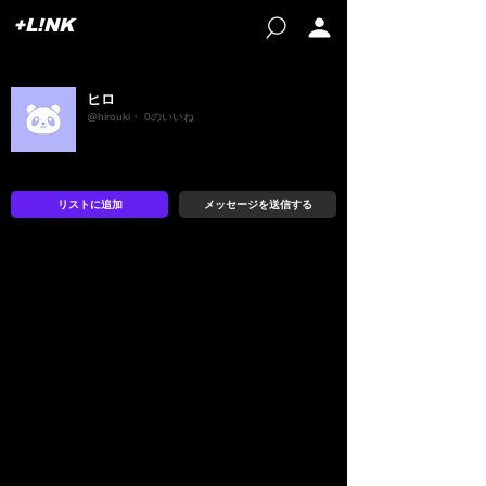
+L!NK
ヒロ
@hirouki・ 0のいいね
リストに追加
メッセージを送信する