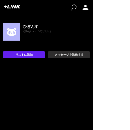
+L!NK
ひぎんす
@higins・ 0のいいね
リストに追加
メッセージを送信する