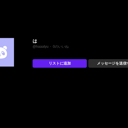
は
@haaatyu・ 0のいいね
リストに追加
メッセージを送信