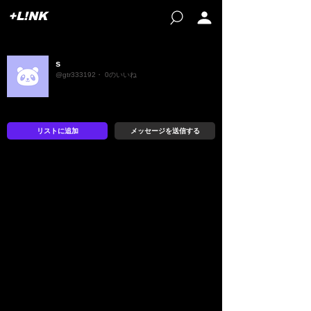
+L!NK
s
@gtr333192・ 0のいいね
リストに追加
メッセージを送信する