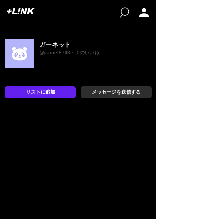
+L!NK
ガーネット
@garnet8708・ 0のいいね
リストに追加
メッセージを送信する